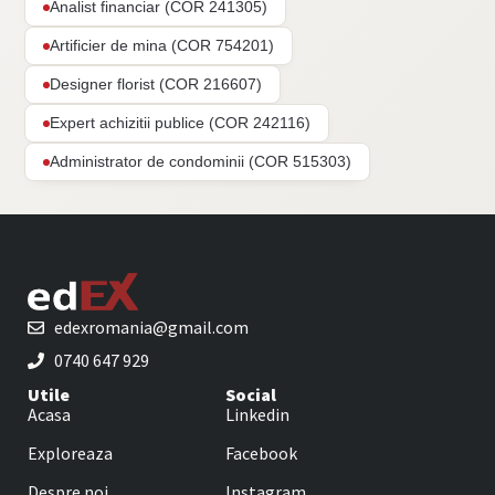
Analist financiar (COR 241305)
Artificier de mina (COR 754201)
Designer florist (COR 216607)
Expert achizitii publice (COR 242116)
Administrator de condominii (COR 515303)
edexromania@gmail.com
0740 647 929
Utile
Social
Acasa
Linkedin
Exploreaza
Facebook
Despre noi
Instagram