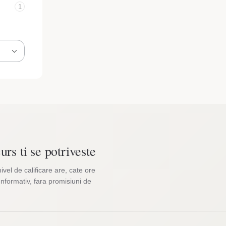
1
urs ti se potriveste
nivel de calificare are, cate ore
Informativ, fara promisiuni de