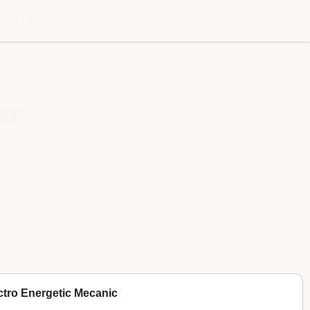
l meu
er
ectro Energetic Mecanic