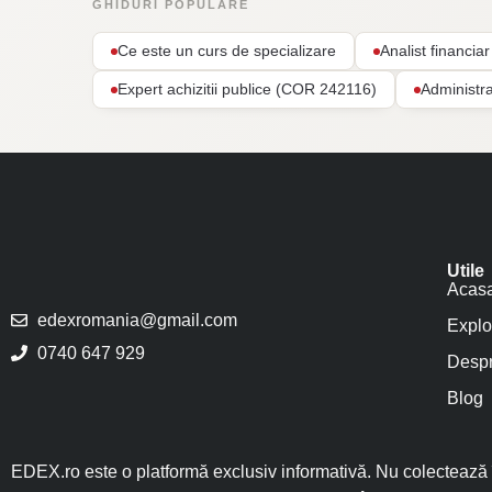
GHIDURI POPULARE
Ce este un curs de specializare
Analist financi
Expert achizitii publice (COR 242116)
Administr
Utile
Acas
edexromania@gmail.com
Explo
0740 647 929
Despr
Blog
EDEX.ro este o platformă exclusiv informativă. Nu colectează î