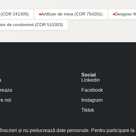
ar (COR 241305)
Artificier de mina (COR 754201)
Designer f
ator de condominii (COR 515303)
Social
a
Linkedin
reaza
Facebook
e noi
Instagram
Tiktok
nscrieri și nu prelucrează date personale. Pentru participare la