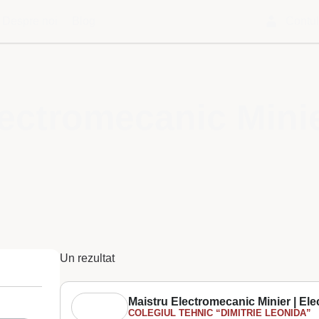
Despre noi
Blog
Contu
lectromecanic Mini
Un rezultat
Maistru Electromecanic Minier | El
COLEGIUL TEHNIC “DIMITRIE LEONIDA”