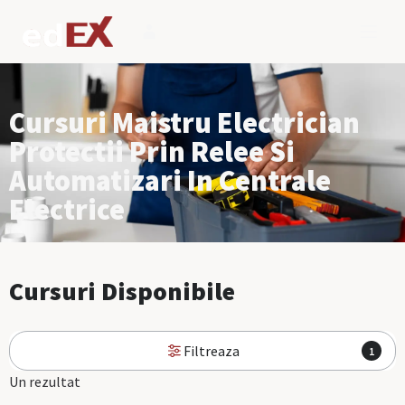
Cursuri Maistru Electrician
Protectii Prin Relee Si
Automatizari In Centrale
Electrice
Cursuri Disponibile
Filtreaza
1
Un rezultat