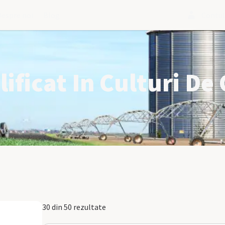
Despre noi
Blog
Contu
lificat In Culturi De
30 din 50 rezultate