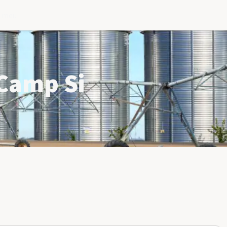
l meu
 Camp Si