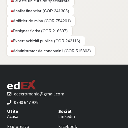
Ce este un curs de specializare
Analist financiar (COR 241305)
Artificier de mina (COR 754201)
Designer florist (COR 216607)
Expert achizitii publice (COR 242116)
Administrator de condominii (COR 515303)
edexromania@gmail.com
0740 647 929
Utile
Social
Acasa
Linkedin
Exploreaza
Facebook