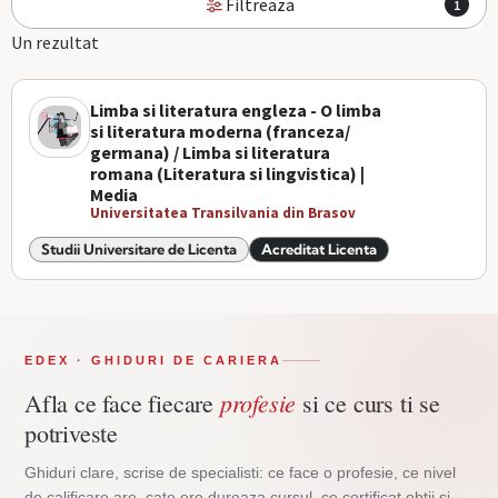
Filtreaza
1
Un rezultat
Limba si literatura engleza - O limba
si literatura moderna (franceza/
germana) / Limba si literatura
romana (Literatura si lingvistica) |
Media
Universitatea Transilvania din Brasov
Studii Universitare de Licenta
Acreditat Licenta
EDEX · GHIDURI DE CARIERA
profesie
Afla ce face fiecare
si ce curs ti se
potriveste
Ghiduri clare, scrise de specialisti: ce face o profesie, ce nivel
de calificare are, cate ore dureaza cursul, ce certificat obtii si