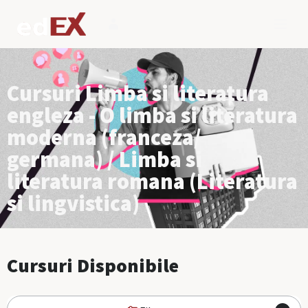
Cursuri Limba si literatura
engleza - O limba si literatura
moderna (franceza/
germana) / Limba si
literatura romana (Literatura
si lingvistica)
Cursuri Disponibile