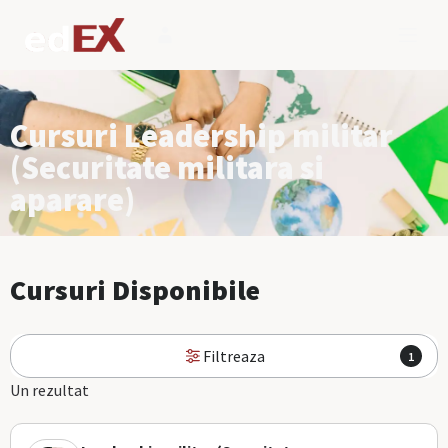
Cursuri Leadership militar
(Securitate militara si
aparare)
Cursuri Disponibile
Filtreaza
1
Un rezultat