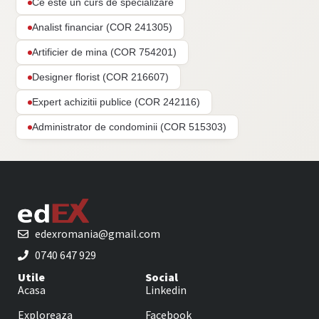
Ce este un curs de specializare
Analist financiar (COR 241305)
Artificier de mina (COR 754201)
Designer florist (COR 216607)
Expert achizitii publice (COR 242116)
Administrator de condominii (COR 515303)
edexromania@gmail.com
0740 647 929
Utile
Social
Acasa
Linkedin
Exploreaza
Facebook