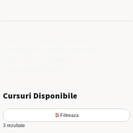
Cursuri Interpretare
muzicala - instrumente
(Muzica si artele
spectacolului)
Cursuri Disponibile
Filtreaza
3 rezultate