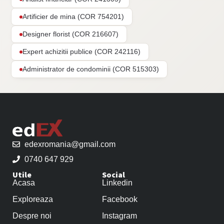
Artificier de mina (COR 754201)
Designer florist (COR 216607)
Expert achizitii publice (COR 242116)
Administrator de condominii (COR 515303)
edexromania@gmail.com
0740 647 929
Utile
Social
Acasa
Linkedin
Exploreaza
Facebook
Despre noi
Instagram