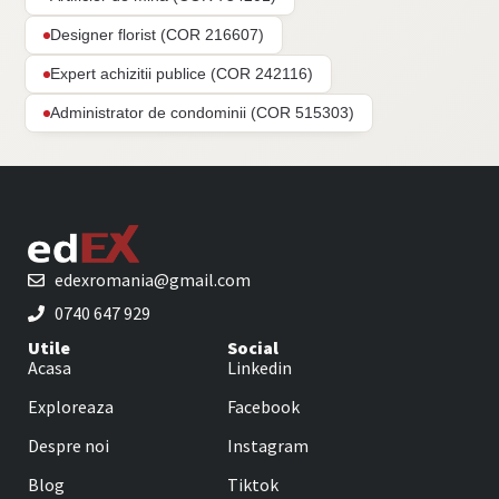
Designer florist (COR 216607)
Expert achizitii publice (COR 242116)
Administrator de condominii (COR 515303)
edexromania@gmail.com
0740 647 929
Utile
Social
Acasa
Linkedin
Exploreaza
Facebook
Despre noi
Instagram
Blog
Tiktok