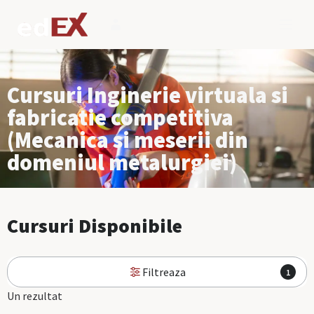
Cursuri Inginerie virtuala si
fabricatie competitiva
(Mecanica si meserii din
domeniul metalurgiei)
Cursuri Disponibile
Filtreaza
1
Un rezultat