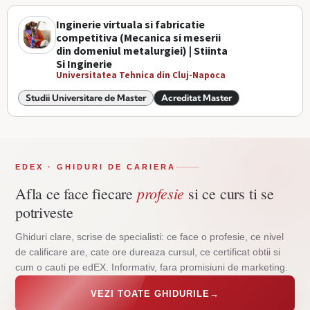
Inginerie virtuala si fabricatie
competitiva (Mecanica si meserii
din domeniul metalurgiei) | Stiinta
Si Inginerie
Universitatea Tehnica din Cluj-Napoca
Studii Universitare de Master
Acreditat Master
EDEX · GHIDURI DE CARIERA
profesie
Afla ce face fiecare
si ce curs ti se
potriveste
Ghiduri clare, scrise de specialisti: ce face o profesie, ce nivel
de calificare are, cate ore dureaza cursul, ce certificat obtii si
cum o cauti pe edEX. Informativ, fara promisiuni de marketing.
VEZI TOATE GHIDURILE
→