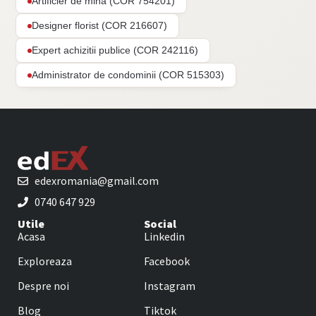
Artificier de mina (COR 754201)
Designer florist (COR 216607)
Expert achizitii publice (COR 242116)
Administrator de condominii (COR 515303)
edexromania@gmail.com
0740 647 929
Utile
Social
Acasa
Linkedin
Exploreaza
Facebook
Despre noi
Instagram
Blog
Tiktok