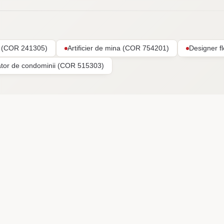
ar (COR 241305)
Artificier de mina (COR 754201)
Designer f
ator de condominii (COR 515303)