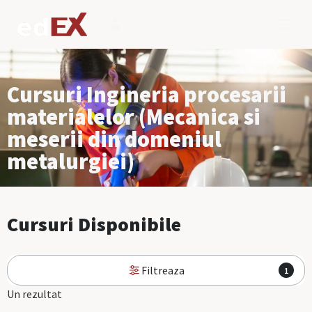
Cursuri Ingineria procesarii
materialelor (Mecanica si
meserii din domeniul
metalurgiei)
Cursuri Disponibile
Filtreaza
1
Un rezultat