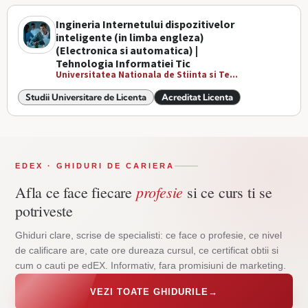
Ingineria Internetului dispozitivelor
inteligente (in limba engleza)
(Electronica si automatica) |
Tehnologia Informatiei Tic
Universitatea Nationala de Stiinta si Te...
Studii Universitare de Licenta
Acreditat Licenta
EDEX · GHIDURI DE CARIERA
profesie
Afla ce face fiecare
si ce curs ti se
potriveste
Ghiduri clare, scrise de specialisti: ce face o profesie, ce nivel
de calificare are, cate ore dureaza cursul, ce certificat obtii si
cum o cauti pe edEX. Informativ, fara promisiuni de marketing.
VEZI TOATE GHIDURILE
→