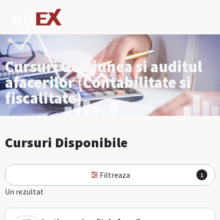
Cursuri Gestiunea si auditul
afacerilor (Contabilitate si
fiscalitate)
Cursuri Disponibile
Filtreaza
1
Un rezultat