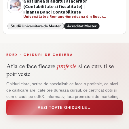
Gestiunea si auditul afacerilor
(Contabilitate si fiscalitate) |
Finante Banci Contabilitate
Universitatea Romano-Americana din Bucur...
Studii Universitare de Master
Acreditat Master
EDEX · GHIDURI DE CARIERA
profesie
Afla ce face fiecare
si ce curs ti se
potriveste
Ghiduri clare, scrise de specialisti: ce face o profesie, ce nivel
de calificare are, cate ore dureaza cursul, ce certificat obtii si
cum o cauti pe edEX. Informativ, fara promisiuni de marketing.
VEZI TOATE GHIDURILE
→