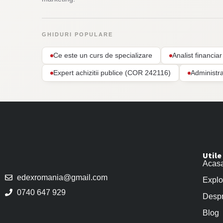
GHIDURI POPULARE
Ce este un curs de specializare
Analist financi
Expert achizitii publice (COR 242116)
Administr
Utile
Acas
edexromania@gmail.com
Explo
0740 647 929
Despr
Blog