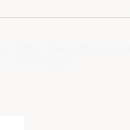
Despre noi
Blog
Contu
si interferente socia
i arheologie)