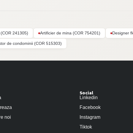
ar (COR 241305)
Artificier de mina (COR 754201)
Designer f
ator de condominii (COR 515303)
Social
a
Linkedin
reaza
Facebook
e noi
Instagram
Tiktok