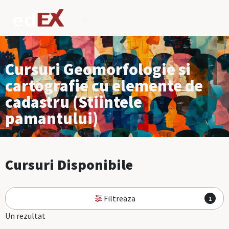
Cursuri Geomorfologie si
cartografie cu elemente de
cadastru (Stiintele
pamantului)
Cursuri Disponibile
Filtreaza
1
Un rezultat