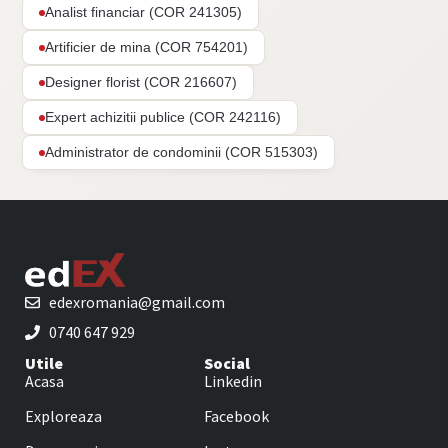
Analist financiar (COR 241305)
Artificier de mina (COR 754201)
Designer florist (COR 216607)
Expert achizitii publice (COR 242116)
Administrator de condominii (COR 515303)
edexromania@gmail.com
0740 647 929
Utile
Social
Acasa
Linkedin
Exploreaza
Facebook