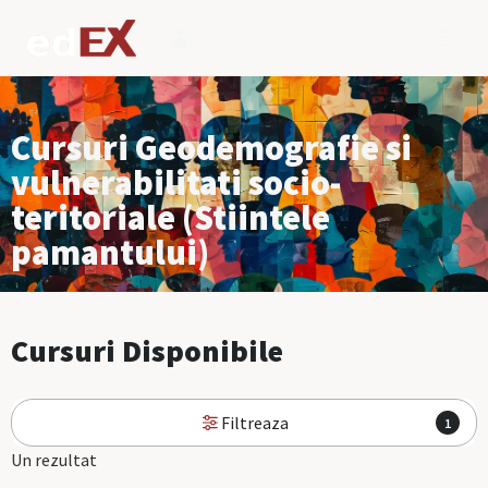
Cursuri Geodemografie si
vulnerabilitati socio-
teritoriale (Stiintele
pamantului)
Cursuri Disponibile
Filtreaza
1
Un rezultat