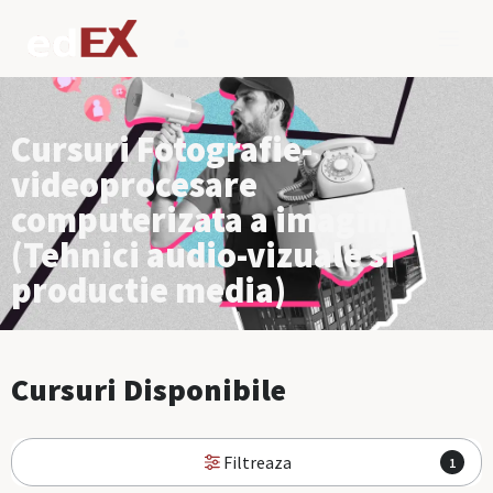
Cursuri Fotografie-
videoprocesare
computerizata a imaginii
(Tehnici audio-vizuale si
productie media)
Cursuri Disponibile
Filtreaza
1