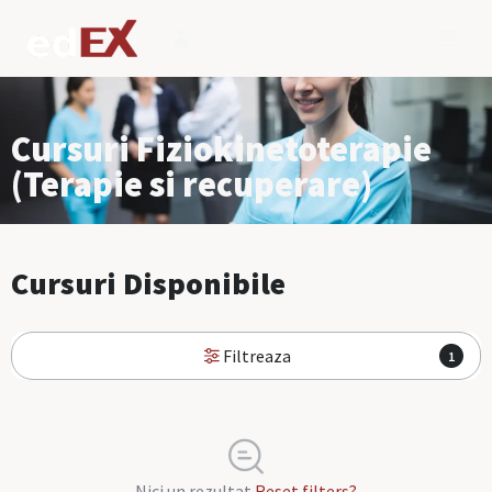
Cursuri Fiziokinetoterapie
(Terapie si recuperare)
Cursuri Disponibile
Filtreaza
1
Nici un rezultat
Reset filters?