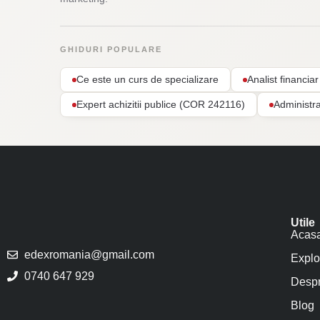
GHIDURI POPULARE
Ce este un curs de specializare
Analist financi
Expert achizitii publice (COR 242116)
Administr
Utile
Acas
edexromania@gmail.com
Explo
0740 647 929
Despr
Blog