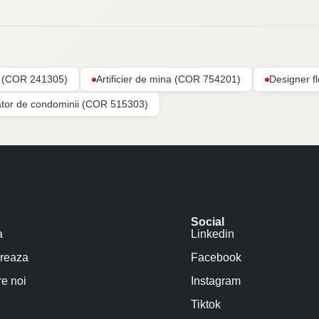
ar (COR 241305)
Artificier de mina (COR 754201)
Designer f
ator de condominii (COR 515303)
Social
a
Linkedin
reaza
Facebook
e noi
Instagram
Tiktok