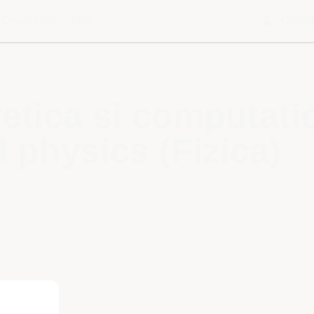
Despre noi
Blog
Contu
retica si computati
 physics (Fizica)