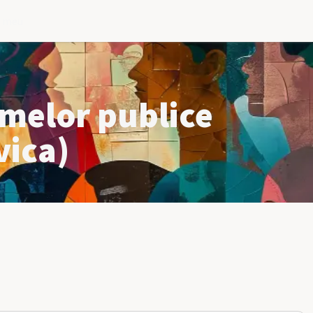
l meu
amelor publice
vica)