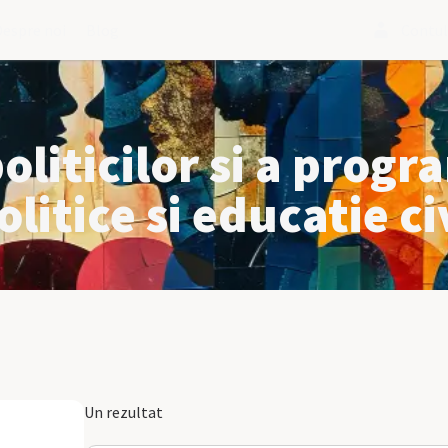
Despre noi
Blog
Contu
oliticilor si a progr
litice si educatie ci
Un rezultat