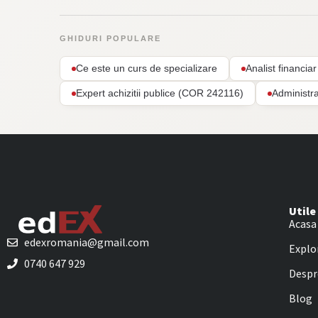
GHIDURI POPULARE
Ce este un curs de specializare
Analist financi
Expert achizitii publice (COR 242116)
Administr
Utile
Acasa
edexromania@gmail.com
Explo
0740 647 929
Despr
Blog