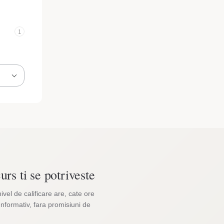
1
urs ti se potriveste
nivel de calificare are, cate ore
Informativ, fara promisiuni de