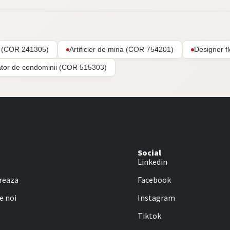
ar (COR 241305)
Artificier de mina (COR 754201)
Designer f
ator de condominii (COR 515303)
Social
Linkedin
reaza
Facebook
e noi
Instagram
Tiktok