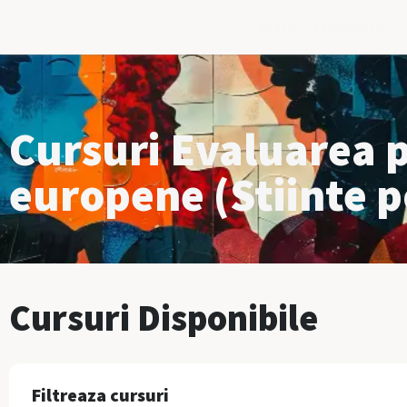
Acasa
Exploreaza
Cursuri Evaluarea p
europene (Stiinte po
Cursuri Disponibile
Filtreaza cursuri