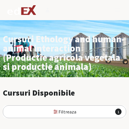
Cursuri Ethology and human-
animal interaction
(Productie agricola vegetala
si productie animala)
Cursuri Disponibile
Filtreaza
1