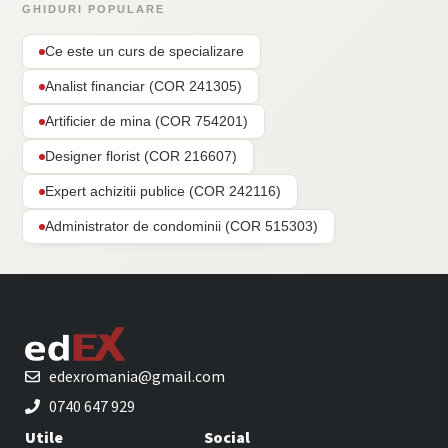
GHIDURI POPULARE
Ce este un curs de specializare
Analist financiar (COR 241305)
Artificier de mina (COR 754201)
Designer florist (COR 216607)
Expert achizitii publice (COR 242116)
Administrator de condominii (COR 515303)
edexromania@gmail.com
0740 647 929
Utile
Social