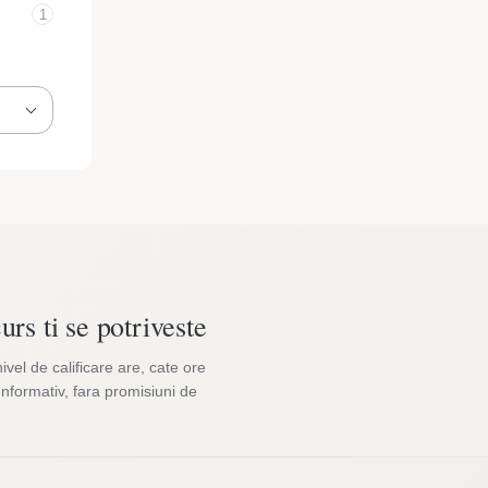
1
urs ti se potriveste
nivel de calificare are, cate ore
Informativ, fara promisiuni de