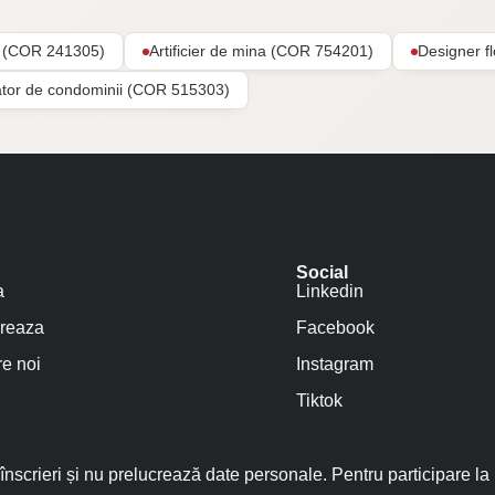
ar (COR 241305)
Artificier de mina (COR 754201)
Designer f
ator de condominii (COR 515303)
Social
a
Linkedin
reaza
Facebook
e noi
Instagram
Tiktok
nscrieri și nu prelucrează date personale. Pentru participare la