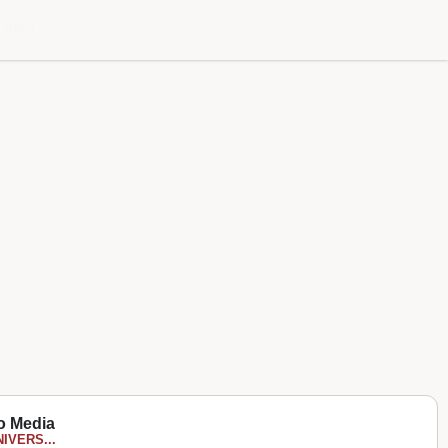
l meu
io Media
IVERS...