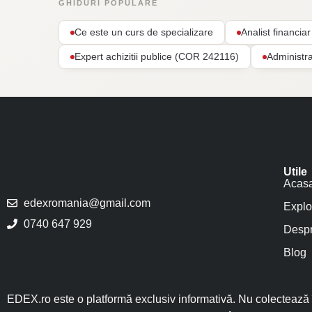
GHIDURI POPULARE
Ce este un curs de specializare
Analist financi
Expert achizitii publice (COR 242116)
Administr
Utile
Acas
edexromania@gmail.com
Explo
0740 647 929
Despr
Blog
EDEX.ro este o platformă exclusiv informativă. Nu colectează î