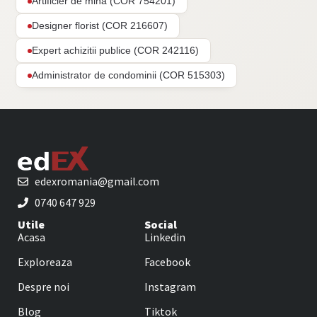
Artificier de mina (COR 754201)
Designer florist (COR 216607)
Expert achizitii publice (COR 242116)
Administrator de condominii (COR 515303)
edexromania@gmail.com
0740 647 929
Utile
Social
Acasa
Linkedin
Exploreaza
Facebook
Despre noi
Instagram
Blog
Tiktok