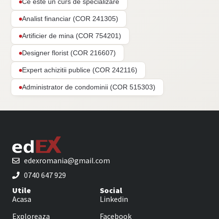
Ce este un curs de specializare
Analist financiar (COR 241305)
Artificier de mina (COR 754201)
Designer florist (COR 216607)
Expert achizitii publice (COR 242116)
Administrator de condominii (COR 515303)
edexromania@gmail.com
0740 647 929
Utile
Social
Acasa
Linkedin
Exploreaza
Facebook