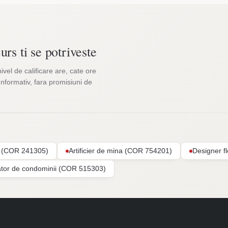
urs ti se potriveste
nivel de calificare are, cate ore
Informativ, fara promisiuni de
ar (COR 241305)
Artificier de mina (COR 754201)
Designer f
ator de condominii (COR 515303)