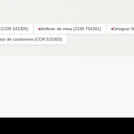
ar (COR 241305)
Artificier de mina (COR 754201)
Designer f
ator de condominii (COR 515303)