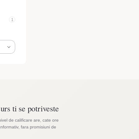
1
urs ti se potriveste
nivel de calificare are, cate ore
Informativ, fara promisiuni de