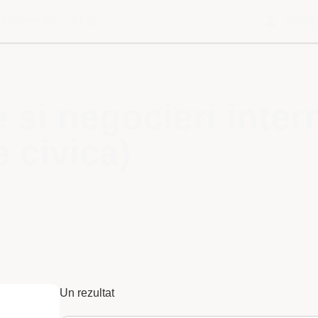
Despre noi
Blog
Contu
 si negocieri intern
e civica)
Un rezultat