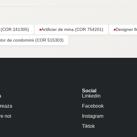
ar (COR 241305)
Artificier de mina (COR 754201)
Designer f
ator de condominii (COR 515303)
Social
a
Linkedin
reaza
Facebook
e noi
Instagram
Tiktok