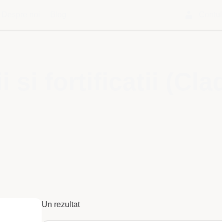
Despre noi
Blog
Contu
si fortificatii (Clad
Un rezultat