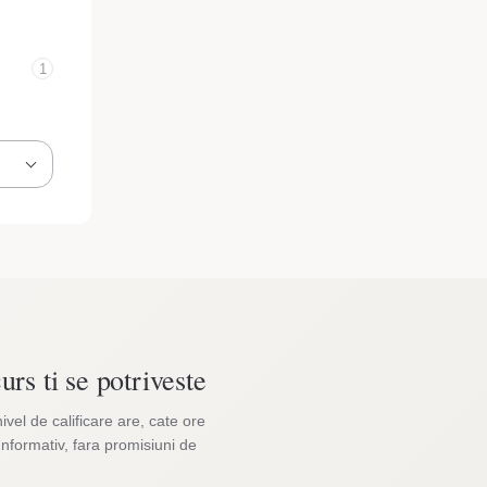
1
urs ti se potriveste
nivel de calificare are, cate ore
Informativ, fara promisiuni de