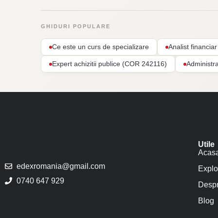
GHIDURI POPULARE
Ce este un curs de specializare
Analist financi
Expert achizitii publice (COR 242116)
Administr
Utile
Acas
edexromania@gmail.com
Explo
0740 647 929
Despr
Blog