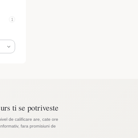
1
urs ti se potriveste
nivel de calificare are, cate ore
Informativ, fara promisiuni de