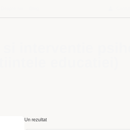
Despre noi
Blog
Contu
 si interventie ps
iintele educatiei)
Un rezultat