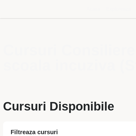
Acasa
Exploreaza
Cursuri Consiliere
scoala incuziva (St
Cursuri Disponibile
Filtreaza cursuri