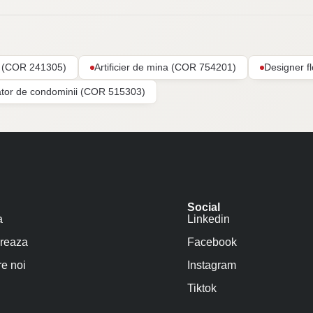
ar (COR 241305)
Artificier de mina (COR 754201)
Designer f
ator de condominii (COR 515303)
Social
a
Linkedin
reaza
Facebook
e noi
Instagram
Tiktok