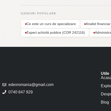
GHIDURI POPULARE
Ce este un curs de specializare
Analist financi
Expert achizitii publice (COR 242116)
Administr
Utile
Acas
edexromania@gmail.com
Explo
0740 647 929
Despr
Blog