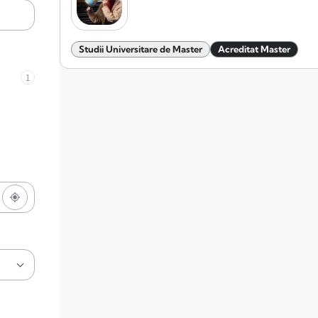
Studii Universitare de Master
Acreditat Master
1