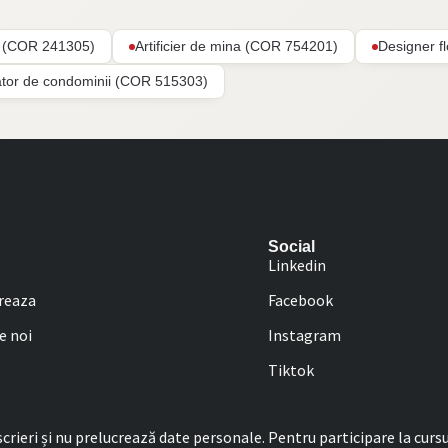
ar (COR 241305)
Artificier de mina (COR 754201)
Designer f
ator de condominii (COR 515303)
Social
Linkedin
reaza
Facebook
e noi
Instagram
Tiktok
rieri și nu prelucrează date personale. Pentru participare la cursu