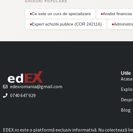
GHIDURI POPULARE
Ce este un curs de specializare
Analist financi
Expert achizitii publice (COR 242116)
Administr
Utile
Acasa
edexromania@gmail.com
Explo
0740 647 929
Despr
Blog
EDEX.ro este o platformă exclusiv informativă. Nu colectează însc