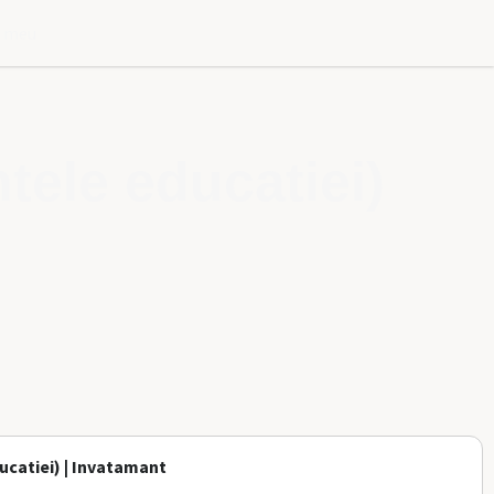
l meu
tele educatiei)
ucatiei) | Invatamant