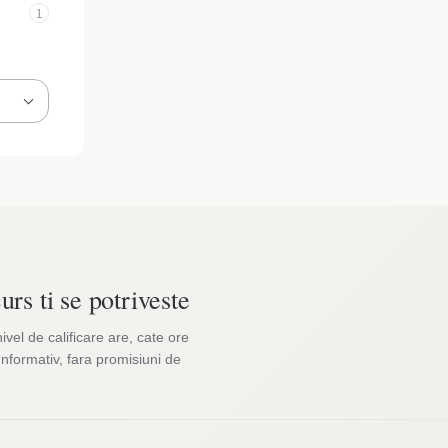
1
urs ti se potriveste
nivel de calificare are, cate ore
Informativ, fara promisiuni de