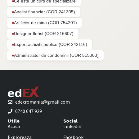
Ce este un curs de specializare
Analist financiar (COR 241305)
Artificier de mina (COR 754201)
Designer florist (COR 216607)
Expert achizitii publice (COR 242116)
Administrator de condominii (COR 515303)
edexromania@gmail.com
0740 647 929
Utile
Social
Acasa
Linkedin
Exploreaza
Facebook