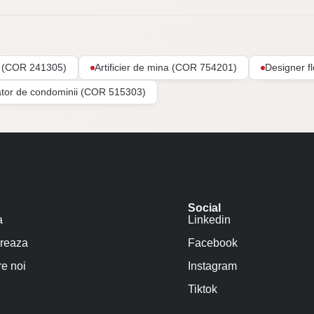
ar (COR 241305)
Artificier de mina (COR 754201)
Designer f
ator de condominii (COR 515303)
Social
a
Linkedin
reaza
Facebook
e noi
Instagram
Tiktok