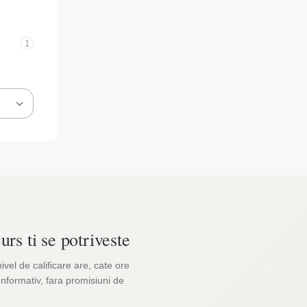
1
urs ti se potriveste
nivel de calificare are, cate ore
Informativ, fara promisiuni de