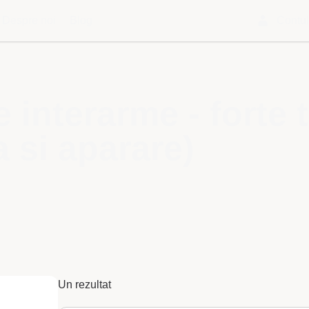
Despre noi
Blog
Contu
interarme - forte t
a si aparare)
Un rezultat