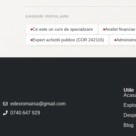
GHIDURI POPULARE
Ce este un curs de specializare
Analist financi
Expert achizitii publice (COR 242116)
Administr
Utile
Acas
edexromania@gmail.com
Explo
0740 647 929
Despr
Blog