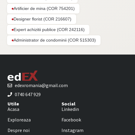
Artificier de mina (COR 754201)
Designer florist (COR 216607)
Expert achizitii publice (COR 242116)
Administrator de condominii (COR 515303)
edexromania@gmail.com
0740 647 929
Utile
Social
Acasa
Linkedin
Exploreaza
Facebook
Despre noi
Instagram