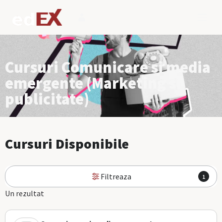
Cursuri Comunicare si media
emergente (Marketing si
publicitate)
Cursuri Disponibile
Filtreaza
1
Un rezultat