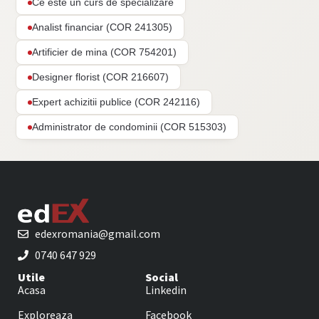
Ce este un curs de specializare
Analist financiar (COR 241305)
Artificier de mina (COR 754201)
Designer florist (COR 216607)
Expert achizitii publice (COR 242116)
Administrator de condominii (COR 515303)
edexromania@gmail.com
0740 647 929
Utile
Social
Acasa
Linkedin
Exploreaza
Facebook