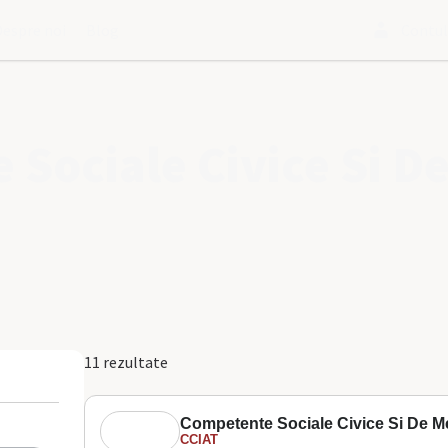
Despre noi
Blog
Contu
 Sociale Civice Si D
11 rezultate
Competente Sociale Civice Si De M
CCIAT