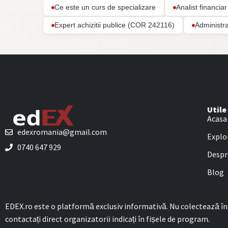
Ce este un curs de specializare
Analist financi
Expert achizitii publice (COR 242116)
Administr
Utile
Acasa
edexromania@gmail.com
Explo
0740 647 929
Despr
Blog
EDEX.ro este o platformă exclusiv informativă. Nu colectează însc
contactați direct organizatorii indicați în fișele de program.