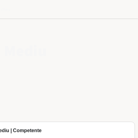
l meu
e Mediu
ediu | Competente