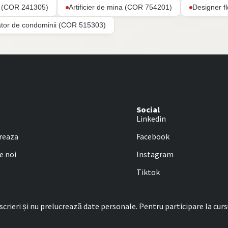
ar (COR 241305)
Artificier de mina (COR 754201)
Designer f
ator de condominii (COR 515303)
Social
Linkedin
reaza
Facebook
e noi
Instagram
Tiktok
rieri și nu prelucrează date personale. Pentru participare la curs