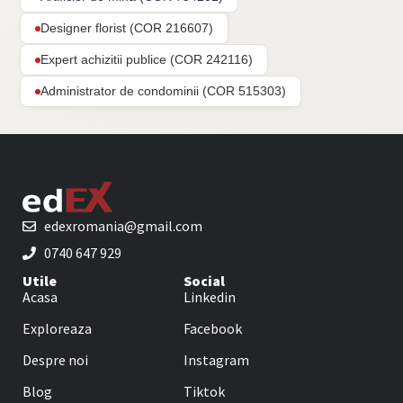
Designer florist (COR 216607)
Expert achizitii publice (COR 242116)
Administrator de condominii (COR 515303)
edexromania@gmail.com
0740 647 929
Utile
Social
Acasa
Linkedin
Exploreaza
Facebook
Despre noi
Instagram
Blog
Tiktok