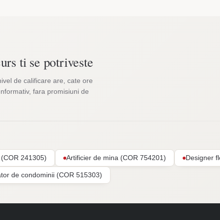
urs ti se potriveste
nivel de calificare are, cate ore
Informativ, fara promisiuni de
ar (COR 241305)
Artificier de mina (COR 754201)
Designer f
ator de condominii (COR 515303)