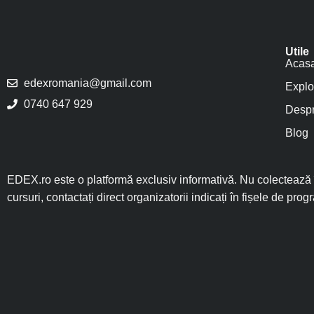
Utile
Acas
edexromania@gmail.com
Explo
0740 647 929
Despr
Blog
EDEX.ro este o platformă exclusiv informativă. Nu colectează î
cursuri, contactați direct organizatorii indicați în fișele de prog