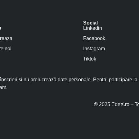
Social
a
Linkedin
reaza
Facebook
e noi
Instagram
Tiktok
nscrieri și nu prelucrează date personale. Pentru participare la
ram.
©
2025 EdeX.ro – To