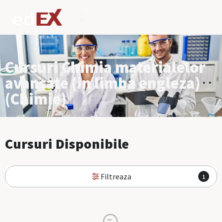
Cursuri Chimia materialelor
avansate (in limba engleza)
(Chimie)
Cursuri Disponibile
Filtreaza
1