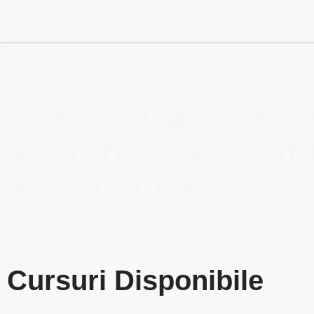
Acasa
Exploreaza
Cursuri Calculatoa
aparare si securita
automatica)
Cursuri Disponibile