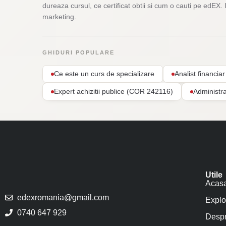
dureaza cursul, ce certificat obtii si cum o cauti pe edEX. 
marketing.
GHIDURI POPULARE
Ce este un curs de specializare
Analist financi
Expert achizitii publice (COR 242116)
Administr
Utile
Acas
edexromania@gmail.com
Explo
0740 647 929
Despr