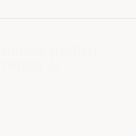
l meu
rmatice pentru
ronica si