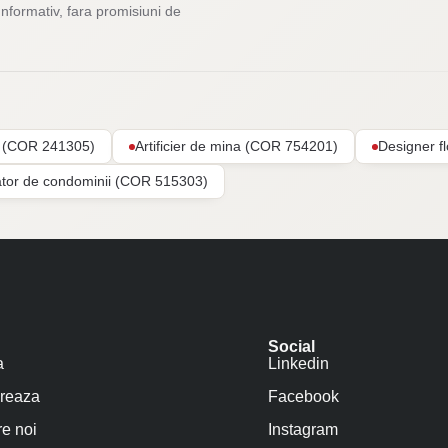
Informativ, fara promisiuni de
ar (COR 241305)
Artificier de mina (COR 754201)
Designer f
ator de condominii (COR 515303)
Social
a
Linkedin
reaza
Facebook
e noi
Instagram