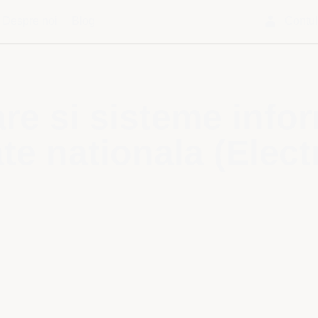
Despre noi
Blog
Contu
re si sisteme info
te nationala (Elect