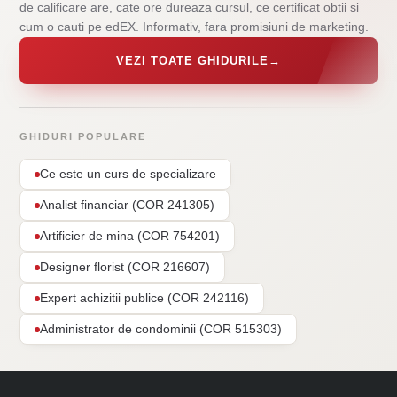
de calificare are, cate ore dureaza cursul, ce certificat obtii si
cum o cauti pe edEX. Informativ, fara promisiuni de marketing.
VEZI TOATE GHIDURILE
→
GHIDURI POPULARE
Ce este un curs de specializare
Analist financiar (COR 241305)
Artificier de mina (COR 754201)
Designer florist (COR 216607)
Expert achizitii publice (COR 242116)
Administrator de condominii (COR 515303)