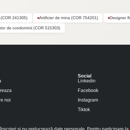
ar (COR 241305)
Artificier de mina (COR 754201)
Designer f
ator de condominii (COR 515303)
Social
a
Linkedin
reaza
Facebook
e noi
Instagram
Tiktok
nscrieri și nu prelucrează date personale. Pentru participare la