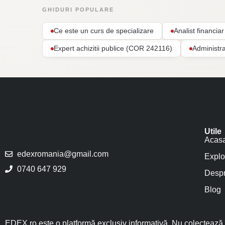
GHIDURI POPULARE
Ce este un curs de specializare
Analist financi
Expert achizitii publice (COR 242116)
Administr
Utile
Acas
edexromania@gmail.com
Explo
0740 647 929
Despr
Blog
EDEX.ro este o platformă exclusiv informativă. Nu colectează î