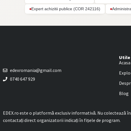
Expert achizitii publice (COR 242116)
Administr
Utile
Acasa
edexromania@gmail.com
Explo
0740 647 929
Despr
Blog
EDEX.ro este o platformă exclusiv informativă. Nu colectează însc
contactați direct organizatorii indicați în fișele de program.