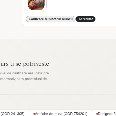
Calificare Ministerul Muncii
Acreditat
urs ti se potriveste
nivel de calificare are, cate ore
Informativ, fara promisiuni de
ar (COR 241305)
Artificier de mina (COR 754201)
Designer f