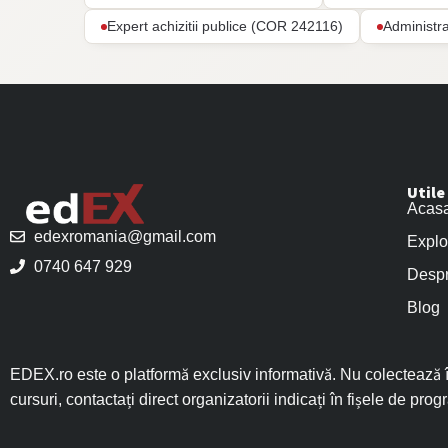
Expert achizitii publice (COR 242116)
Administr
Utile
Acas
edexromania@gmail.com
Explo
0740 647 929
Despr
Blog
EDEX.ro este o platformă exclusiv informativă. Nu colectează în
cursuri, contactați direct organizatorii indicați în fișele de prog