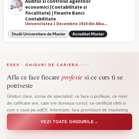
Auditul si controlul agentilor
economici (Contabilitate si
fiscalitate) | Finante Banci
Contabilitate
Universitatea 1 Decembrie 1918 din Alba...
Studii Universitare de Master
Acreditat Master
EDEX · GHIDURI DE CARIERA
profesie
Afla ce face fiecare
si ce curs ti se
potriveste
Ghiduri clare, scrise de specialisti: ce face o profesie, ce nivel
de calificare are, cate ore dureaza cursul, ce certificat obtii si
cum o cauti pe edEX. Informativ, fara promisiuni de marketing.
VEZI TOATE GHIDURILE
→