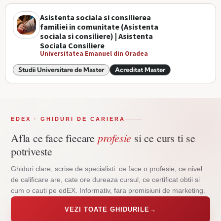
Asistenta sociala si consilierea
familiei in comunitate (Asistenta
sociala si consiliere) | Asistenta
Sociala Consiliere
Universitatea Emanuel din Oradea
Studii Universitare de Master
Acreditat Master
EDEX · GHIDURI DE CARIERA
profesie
Afla ce face fiecare
si ce curs ti se
potriveste
Ghiduri clare, scrise de specialisti: ce face o profesie, ce nivel
de calificare are, cate ore dureaza cursul, ce certificat obtii si
cum o cauti pe edEX. Informativ, fara promisiuni de marketing.
VEZI TOATE GHIDURILE
→